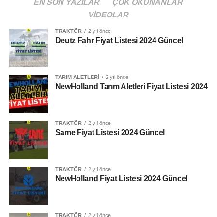
EN SON YAZILAR
ÇOK OKUNANLAR
Beygir Gücü
VIDEOLAR
75 Hp
TRAKTÖR
2 yıl önce
Deutz Fahr Fiyat Listesi 2024 Güncel
Tork
341 Nm
TARIM ALETLERI
2 yıl önce
NewHolland Tarım Aletleri Fiyat Listesi 2024
Vites Seçeneği
12 + 12
Silindir Hacmi
TRAKTÖR
2 yıl önce
Same Fiyat Listesi 2024 Güncel
3 / 2,9 L
Kaldırma Kapasitesi
TRAKTÖR
2 yıl önce
2700 Kg
NewHolland Fiyat Listesi 2024 Güncel
Yakıt Deposu
82 Lt
TRAKTÖR
2 yıl önce