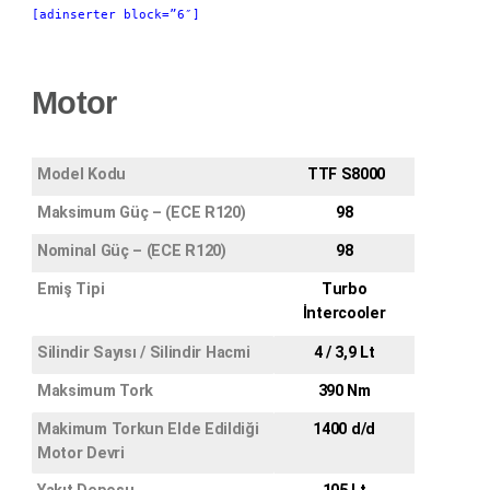
[adinserter block=”6″]
Motor
Model Kodu
TTF S8000
Maksimum Güç – (ECE R120)
98
Nominal Güç – (ECE R120)
98
Emiş Tipi
Turbo
İntercooler
Silindir Sayısı / Silindir Hacmi
4 / 3,9 Lt
Maksimum Tork
390 Nm
Makimum Torkun Elde Edildiği
1400 d/d
Motor Devri