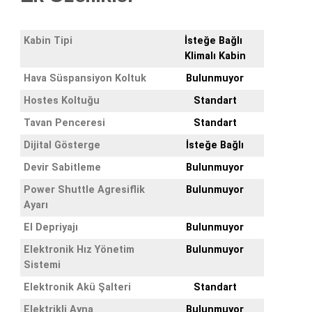
Kabin Tipi
İsteğe Bağlı
Klimalı Kabin
Hava Süspansiyon Koltuk
Bulunmuyor
Hostes Koltuğu
Standart
Tavan Penceresi
Standart
Dijital Gösterge
İsteğe Bağlı
Devir Sabitleme
Bulunmuyor
Power Shuttle Agresiflik
Bulunmuyor
Ayarı
El Depriyajı
Bulunmuyor
Elektronik Hız Yönetim
Bulunmuyor
Sistemi
Elektronik Akü Şalteri
Standart
Elektrikli Ayna
Bulunmuyor