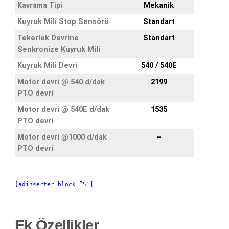
Kavrama Tipi
Mekanik
Kuyruk Mili Stop Sensörü
Standart
Tekerlek Devrine
Standart
Senkronize Kuyruk Mili
Kuyruk Mili Devri
540 / 540E
Motor devri @ 540 d/dak
2199
PTO devri
Motor devri @ 540E d/dak
1535
PTO devri
Motor devri @1000 d/dak
–
PTO devri
[adinserter block=”5″]
Ek Özellikler