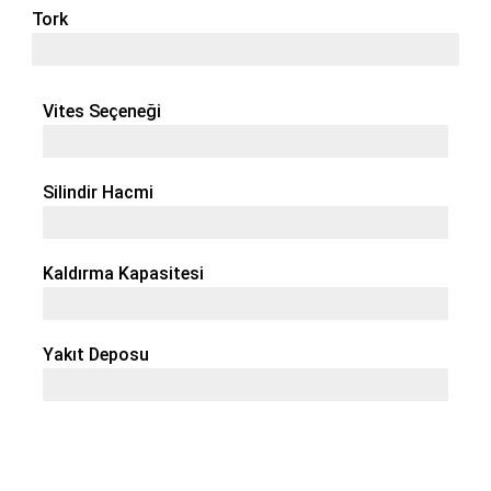
Tork
390 Nm
Vites Seçeneği
12 + 12
Silindir Hacmi
4 / 3,9 L
Kaldırma Kapasitesi
4700 Kg
Yakıt Deposu
105 Lt