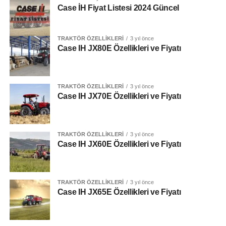
Case İH Fiyat Listesi 2024 Güncel
Tork Rezervi
Case IH JX70E FAZ V
TRAKTÖR ÖZELLIKLERI
3 yıl önce
Case IH JX80E Özellikleri ve Fiyatı
AdBlue Deposu
Beygir Gücü
TRAKTÖR ÖZELLIKLERI
3 yıl önce
70 Hp
Case IH JX70E Özellikleri ve Fiyatı
Tork
[adinserter block=”5″]
291 Nm
TRAKTÖR ÖZELLIKLERI
3 yıl önce
Case IH JX60E Özellikleri ve Fiyatı
Vites Seçeneği
Motor
12 + 12
TRAKTÖR ÖZELLIKLERI
3 yıl önce
Silindir Hacmi
Case IH JX65E Özellikleri ve Fiyatı
Model Kodu
–
3 / 2,9 L
Maksimum Güç – (ECE R120)
70 Hp