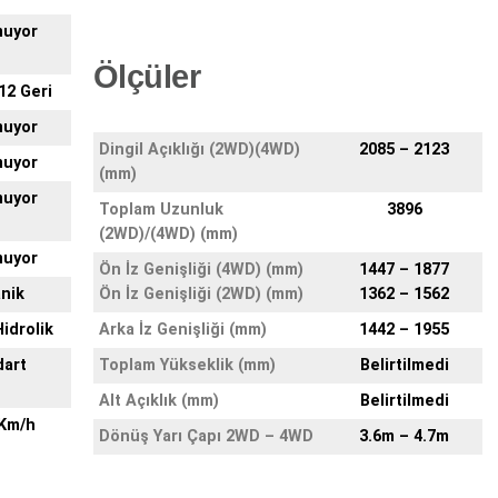
muyor
Ölçüler
 12 Geri
muyor
Dingil Açıklığı (2WD)(4WD)
2085 – 2123
muyor
(mm)
muyor
Toplam Uzunluk
3896
(2WD)/(4WD) (mm)
muyor
Ön İz Genişliği (4WD) (mm)
1447 – 1877
nik
Ön İz Genişliği (2WD) (mm)
1362 – 1562
idrolik
Arka İz Genişliği (mm)
1442 – 1955
dart
Toplam Yükseklik (mm)
Belirtilmedi
Alt Açıklık (mm)
Belirtilmedi
 Km/h
Dönüş Yarı Çapı 2WD – 4WD
3.6m – 4.7m