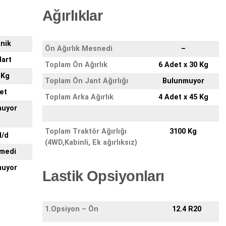
Ağırlıklar
nik
Ön Ağırlık Mesnedi
–
art
Toplam Ön Ağırlık
6 Adet x 30 Kg
 Kg
Toplam Ön Jant Ağırlığı
Bulunmuyor
et
Toplam Arka Ağırlık
4 Adet x 45 Kg
muyor
Toplam Traktör Ağırlığı
3100 Kg
l/d
(4WD,Kabinli, Ek ağırlıksız)
lmedi
muyor
Lastik Opsiyonları
1.Opsiyon – Ön
12.4 R20