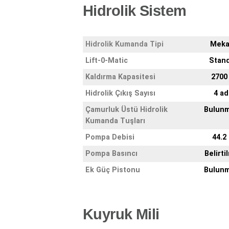
Hidrolik Sistem
Hidrolik Kumanda Tipi
Meka
Lift-0-Matic
Stand
Kaldırma Kapasitesi
2700
Hidrolik Çıkış Sayısı
4 ad
Çamurluk Üstü Hidrolik
Bulun
Kumanda Tuşları
Pompa Debisi
44.2 
Pompa Basıncı
Belirti
Ek Güç Pistonu
Bulun
Kuyruk Mili