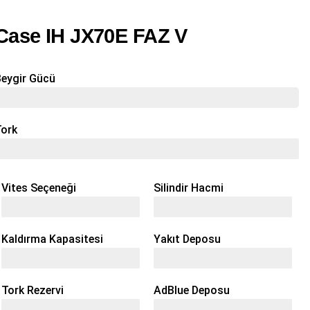
Case IH JX70E FAZ V
eygir Gücü
70 Hp
Tork
291 Nm
Vites Seçeneği
Silindir Hacmi
12 + 12
3 / 2,9 L
Kaldırma Kapasitesi
Yakıt Deposu
2700 Kg
82 Lt
Tork Rezervi
AdBlue Deposu