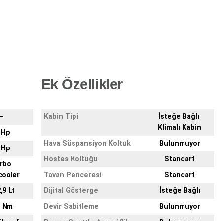
Ek Özellikler
–
Kabin Tipi
İsteğe Bağlı
Klimalı Kabin
 Hp
Hava Süspansiyon Koltuk
Bulunmuyor
 Hp
Hostes Koltuğu
Standart
rbo
cooler
Tavan Penceresi
Standart
2,9 Lt
Dijital Gösterge
İsteğe Bağlı
1 Nm
Devir Sabitleme
Bulunmuyor