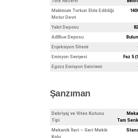
Tork Rezervi
Belir
Makimum Torkun Elde Edildiği
140
Motor Devri
Yakıt Deposu
82
AdBlue Deposu
Bulu
Enjeksiyon Sitemi
Emisyon Seviyesi
Faz 5 (
Egzoz Emisyon Seistemi
Şanzıman
Debriyaj ve Vites Kutusu
Meka
Tipi
Tam Senk
Mekanik İleri – Geri Mekik
Stan
Kolu