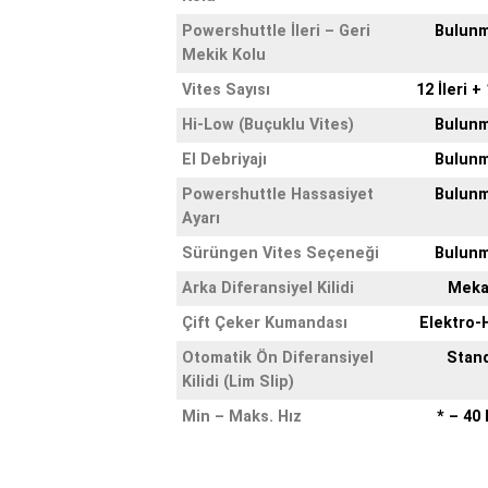
Powershuttle İleri – Geri
Bulun
Mekik Kolu
Vites Sayısı
12 İleri +
Hi-Low (Buçuklu Vites)
Bulun
El Debriyajı
Bulun
Powershuttle Hassasiyet
Bulun
Ayarı
Sürüngen Vites Seçeneği
Bulun
Arka Diferansiyel Kilidi
Meka
Çift Çeker Kumandası
Elektro-H
Otomatik Ön Diferansiyel
Stan
Kilidi (Lim Slip)
Min – Maks. Hız
* – 40