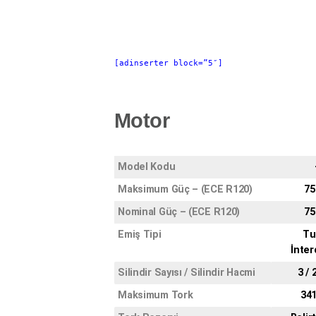
[adinserter block=”5″]
Motor
Model Kodu
Maksimum Güç – (ECE R120)
75
Nominal Güç – (ECE R120)
75
Emiş Tipi
Tu
İnter
Silindir Sayısı / Silindir Hacmi
3 / 
Maksimum Tork
34