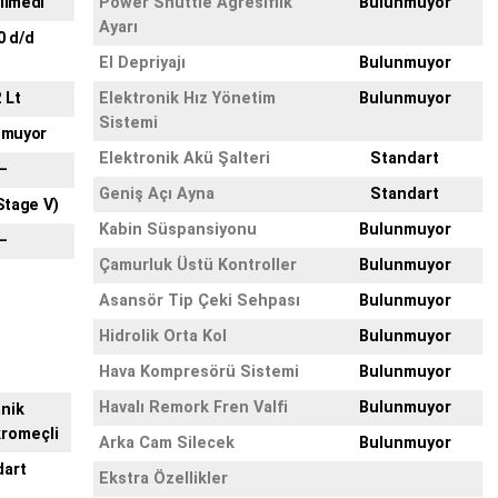
tilmedi
Power Shuttle Agresiflik
Bulunmuyor
Ayarı
0 d/d
El Depriyajı
Bulunmuyor
 Lt
Elektronik Hız Yönetim
Bulunmuyor
Sistemi
nmuyor
Elektronik Akü Şalteri
Standart
–
Geniş Açı Ayna
Standart
Stage V)
Kabin Süspansiyonu
Bulunmuyor
–
Çamurluk Üstü Kontroller
Bulunmuyor
Asansör Tip Çeki Sehpası
Bulunmuyor
Hidrolik Orta Kol
Bulunmuyor
Hava Kompresörü Sistemi
Bulunmuyor
Havalı Remork Fren Valfi
Bulunmuyor
nik
romeçli
Arka Cam Silecek
Bulunmuyor
dart
Ekstra Özellikler