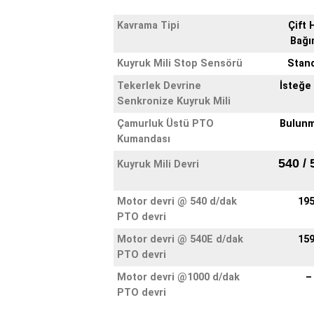
Kavrama Tipi
Çift H
Bağı
Kuyruk Mili Stop Sensörü
Stan
Tekerlek Devrine
İsteğe 
Senkronize Kuyruk Mili
Çamurluk Üstü PTO
Bulun
Kumandası
540 / 
Kuyruk Mili Devri
Motor devri @ 540 d/dak
19
PTO devri
Motor devri @ 540E d/dak
15
PTO devri
Motor devri @1000 d/dak
–
PTO devri