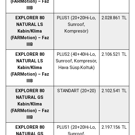
(FARMotion) – Faz
IIIB
EXPLORER 80
PLUS1 (20+20Hi-Lo,
2.028.861 TL
NATURAL LS
Sunroof,
Kabin/Klima
Kompresör)
(FARMotion) – Faz
IIIB
EXPLORER 80
PLUS2 (40+40Hi-Lo,
2.106.521 TL
NATURAL LS
Sunroof, Kompresör,
Kabin/Klima
Hava Süsp.Koltuk)
(FARMotion) – Faz
IIIB
EXPLORER 80
STANDART (20+20)
2.102.541 TL
NATURAL GS
Kabin/Klima
(FARMotion) – Faz
IIIB
EXPLORER 80
PLUS1 (20+20Hi-Lo,
2.197.156 TL
NATURAL GS
Sunroof,