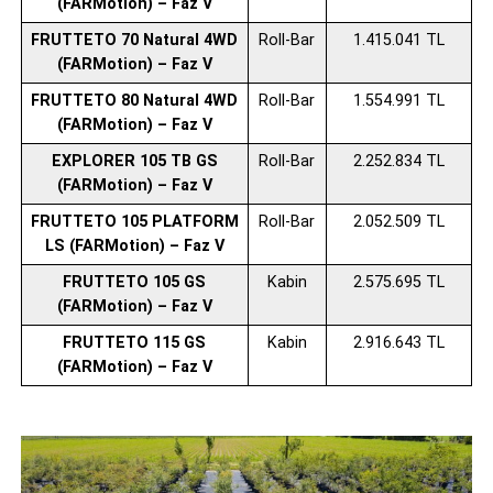
(FARMotion) – Faz V
FRUTTETO 70 Natural 4WD
Roll-Bar
1.415.041 TL
(FARMotion) – Faz V
FRUTTETO 80 Natural 4WD
Roll-Bar
1.554.991 TL
(FARMotion) – Faz V
EXPLORER 105 TB GS
Roll-Bar
2.252.834 TL
(FARMotion) – Faz V
FRUTTETO 105 PLATFORM
Roll-Bar
2.052.509 TL
LS (FARMotion) – Faz V
FRUTTETO 105 GS
Kabin
2.575.695 TL
(FARMotion) – Faz V
FRUTTETO 115 GS
Kabin
2.916.643 TL
(FARMotion) – Faz V