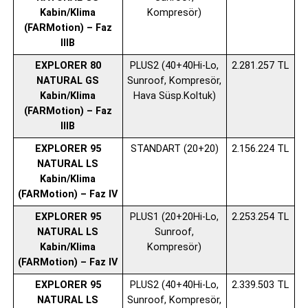
Kabin/Klima
Kompresör)
(FARMotion) – Faz
IIIB
EXPLORER 80
PLUS2 (40+40Hi-Lo,
2.281.257 TL
NATURAL GS
Sunroof, Kompresör,
Kabin/Klima
Hava Süsp.Koltuk)
(FARMotion) – Faz
IIIB
EXPLORER 95
STANDART (20+20)
2.156.224 TL
NATURAL LS
Kabin/Klima
(FARMotion) – Faz IV
EXPLORER 95
PLUS1 (20+20Hi-Lo,
2.253.254 TL
NATURAL LS
Sunroof,
Kabin/Klima
Kompresör)
(FARMotion) – Faz IV
EXPLORER 95
PLUS2 (40+40Hi-Lo,
2.339.503 TL
NATURAL LS
Sunroof, Kompresör,