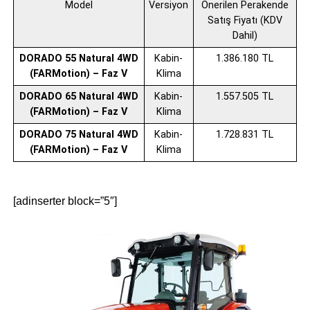
Model
Versiyon
Önerilen Perakende
Satış Fiyatı (KDV
Dahil)
DORADO 55 Natural 4WD
Kabin-
1.386.180 TL
(FARMotion) – Faz V
Klima
DORADO 65 Natural 4WD
Kabin-
1.557.505 TL
(FARMotion) – Faz V
Klima
DORADO 75 Natural 4WD
Kabin-
1.728.831 TL
(FARMotion) – Faz V
Klima
[adinserter block=”5″]