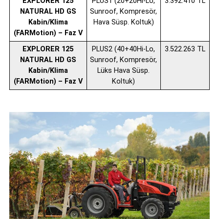
EXPLORER 125
PLUS1 (20+20Hi-Lo,
3.392.410 TL
NATURAL HD GS
Sunroof, Kompresör,
Kabin/Klima
Hava Süsp. Koltuk)
(FARMotion) – Faz V
EXPLORER 125
PLUS2 (40+40Hi-Lo,
3.522.263 TL
NATURAL HD GS
Sunroof, Kompresör,
Kabin/Klima
Lüks Hava Süsp.
(FARMotion) – Faz V
Koltuk)