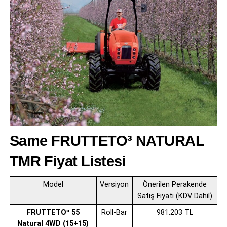
Same FRUTTETO³ NATURAL
TMR
Fiyat Listesi
Model
Versiyon
Önerilen Perakende
Satış Fiyatı (KDV Dahil)
FRUTTETO³ 55
Roll-Bar
981.203 TL
Natural 4WD (15+15)