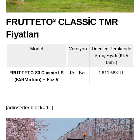
FRUTTETO³ CLASSİC TMR
Fiyatları
Model
Versiyon
Önerilen Perakende
Satış Fiyatı (KDV
Dahil)
FRUTTETO 80 Classic LS
Roll-Bar
1.811.683 TL
(FARMotion) – Faz V
[adinserter block=”6″]