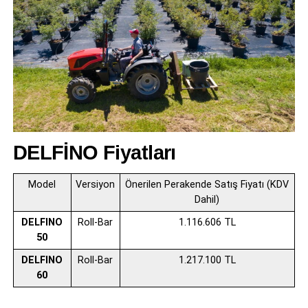
DELFİNO Fiyatları
Model
Versiyon
Önerilen Perakende Satış Fiyatı (KDV
Dahil)
DELFINO
Roll-Bar
1.116.606 TL
50
DELFINO
Roll-Bar
1.217.100 TL
60