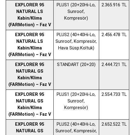
EXPLORER 95
PLUS1 (20+20Hi-Lo,
2.365.916 TL
NATURAL LS
Sunroof,
Kabin/Klima
Kompresör)
(FARMotion) – Faz V
EXPLORER 95
PLUS2 (40+40Hi-Lo,
2.456.478 TL
NATURAL LS
Sunroof, Kompresör,
Kabin/Klima
Hava Süsp.Koltuk)
(FARMotion) – Faz V
EXPLORER 95
STANDART (20+20)
2.444.721 TL
NATURAL GS
Kabin/Klima
(FARMotion) – Faz V
EXPLORER 95
PLUS1 (20+20Hi-Lo,
2.554.733 TL
NATURAL GS
Sunroof,
Kabin/Klima
Kompresör)
(FARMotion) – Faz V
EXPLORER 95
PLUS2 (40+40Hi-Lo,
2.652.522 TL
NATURAL GS
Sunroof, Kompresör,