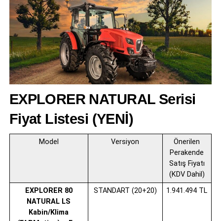
EXPLORER NATURAL Serisi
Fiyat Listesi (YENİ)
Model
Versiyon
Önerilen
Perakende
Satış Fiyatı
(KDV Dahil)
EXPLORER 80
STANDART (20+20)
1.941.494 TL
NATURAL LS
Kabin/Klima