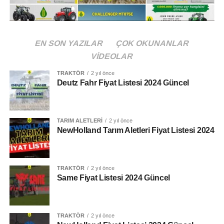
Case IH JX80E FAZ V
EN SON YAZILAR
ÇOK OKUNANLAR
Beygir Gücü
VIDEOLAR
75 Hp
TRAKTÖR
2 yıl önce
Deutz Fahr Fiyat Listesi 2024 Güncel
Tork
341 Nm
TARIM ALETLERI
2 yıl önce
NewHolland Tarım Aletleri Fiyat Listesi 2024
Vites Seçeneği
12 + 12
Silindir Hacmi
TRAKTÖR
2 yıl önce
Same Fiyat Listesi 2024 Güncel
3 / 2,9 L
Kaldırma Kapasitesi
TRAKTÖR
2 yıl önce
2700 Kg