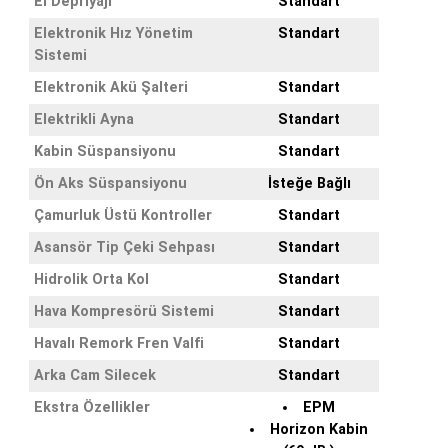
El Depriyajı
Standart
Elektronik Hız Yönetim
Standart
Sistemi
Elektronik Akü Şalteri
Standart
Elektrikli Ayna
Standart
Kabin Süspansiyonu
Standart
Ön Aks Süspansiyonu
İsteğe Bağlı
Çamurluk Üstü Kontroller
Standart
Asansör Tip Çeki Sehpası
Standart
Hidrolik Orta Kol
Standart
Hava Kompresörü Sistemi
Standart
Havalı Remork Fren Valfi
Standart
Arka Cam Silecek
Standart
Ekstra Özellikler
EPM
Horizon Kabin