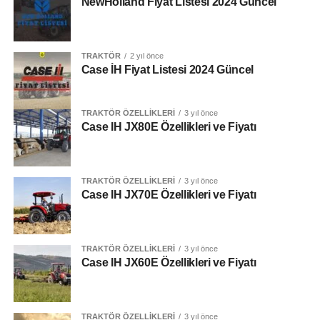
NewHolland Fiyat Listesi 2024 Güncel
Yakıt Deposu
82 Lt
TRAKTÖR
2 yıl önce
Case İH Fiyat Listesi 2024 Güncel
Tork Rezervi
Case IH JX70E FAZ V
TRAKTÖR ÖZELLIKLERI
3 yıl önce
Case IH JX80E Özellikleri ve Fiyatı
AdBlue Deposu
Beygir Gücü
TRAKTÖR ÖZELLIKLERI
3 yıl önce
70 Hp
Case IH JX70E Özellikleri ve Fiyatı
Tork
[adinserter block=”5″]
291 Nm
TRAKTÖR ÖZELLIKLERI
3 yıl önce
Case IH JX60E Özellikleri ve Fiyatı
Vites Seçeneği
Motor
12 + 12
TRAKTÖR ÖZELLIKLERI
3 yıl önce