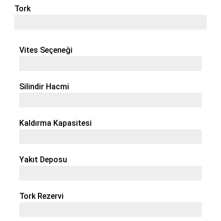
Tork
560 Nm
Vites Seçeneği
16 + 16
Silindir Hacmi
4 / 4,48 L
Kaldırma Kapasitesi
5627 Kg
Yakıt Deposu
218 Lt
Tork Rezervi
% 40