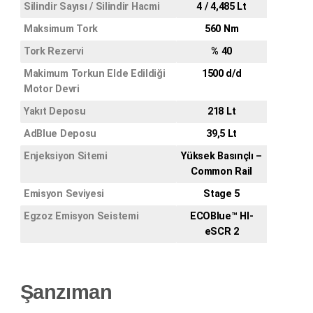
Silindir Sayısı / Silindir Hacmi
4 / 4,485 Lt
Maksimum Tork
560 Nm
Tork Rezervi
% 40
Makimum Torkun Elde Edildiği
1500 d/d
Motor Devri
Yakıt Deposu
218 Lt
AdBlue Deposu
39,5 Lt
Enjeksiyon Sitemi
Yüksek Basınçlı –
Common Rail
Emisyon Seviyesi
Stage 5
Egzoz Emisyon Seistemi
ECOBlue™ HI-
eSCR 2
Şanzıman