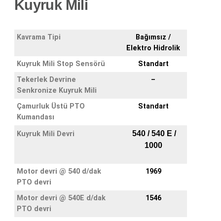
Kuyruk Mili
Kavrama Tipi
Bağımsız /
Elektro Hidrolik
Kuyruk Mili Stop Sensörü
Standart
Tekerlek Devrine
–
Senkronize Kuyruk Mili
Çamurluk Üstü PTO
Standart
Kumandası
540 / 540 E /
Kuyruk Mili Devri
1000
Motor devri @ 540 d/dak
1969
PTO devri
Motor devri @ 540E d/dak
1546
PTO devri