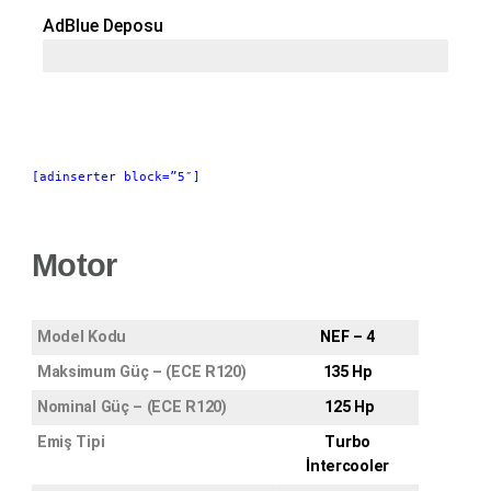
AdBlue Deposu
39,5 Lt
[adinserter block=”5″]
Motor
Model Kodu
NEF – 4
Maksimum Güç – (ECE R120)
135 Hp
Nominal Güç – (ECE R120)
125 Hp
Emiş Tipi
Turbo
İntercooler