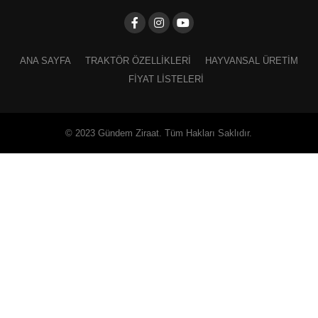
ANA SAYFA
TRAKTÖR ÖZELLIKLERI
HAYVANSAL ÜRETIM
FIYAT LISTELERI
© 2023 Gündem Ziraat. Tüm Hakları Saklıdır.