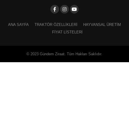
ANA SAYFA
TRAKTÖR ÖZELLIKLERI
HAYVANSAL ÜRETIM
FIYAT LISTELERI
© 2023 Gündem Ziraat. Tüm Hakları Saklıdır.