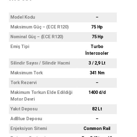
Model Kodu
–
Maksimum Güç – (ECE R120)
75 Hp
Nominal Güç – (ECE R120)
75 Hp
Emiş Tipi
Turbo
İntercooler
Silindir Sayısı / Silindir Hacmi
3 / 2,9 Lt
Maksimum Tork
341 Nm
Tork Rezervi
–
Makimum Torkun Elde Edildiği
1400 d/d
Motor Devri
Yakıt Deposu
82 Lt
AdBlue Deposu
–
Enjeksiyon Sitemi
Common Rail