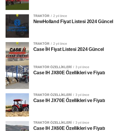
Kaldırma Kapasitesi
TRAKTÖR
2 yıl önce
2700 Kg
NewHolland Fiyat Listesi 2024 Güncel
Yakıt Deposu
82 Lt
TRAKTÖR
2 yıl önce
Case İH Fiyat Listesi 2024 Güncel
Tork Rezervi
Case IH JX70E FAZ V
TRAKTÖR ÖZELLIKLERI
3 yıl önce
Case IH JX80E Özellikleri ve Fiyatı
AdBlue Deposu
Beygir Gücü
TRAKTÖR ÖZELLIKLERI
3 yıl önce
70 Hp
Case IH JX70E Özellikleri ve Fiyatı
Tork
[adinserter block=”5″]
291 Nm
TRAKTÖR ÖZELLIKLERI
3 yıl önce
Case IH JX60E Özellikleri ve Fiyatı