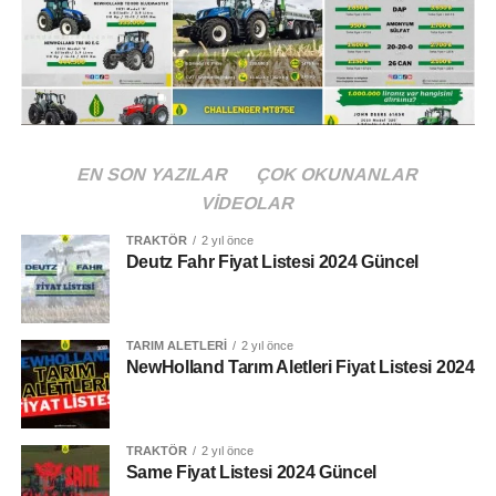
Case IH JX80E FAZ V
EN SON YAZILAR
ÇOK OKUNANLAR
Beygir Gücü
VIDEOLAR
75 Hp
TRAKTÖR
2 yıl önce
Deutz Fahr Fiyat Listesi 2024 Güncel
Tork
341 Nm
TARIM ALETLERI
2 yıl önce
NewHolland Tarım Aletleri Fiyat Listesi 2024
Vites Seçeneği
12 + 12
Silindir Hacmi
TRAKTÖR
2 yıl önce
Same Fiyat Listesi 2024 Güncel
3 / 2,9 L