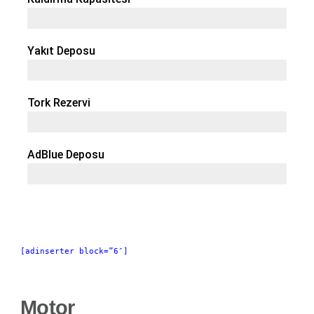
3000 Kg
Yakıt Deposu
82 Lt
Tork Rezervi
AdBlue Deposu
[adinserter block=”6″]
Motor