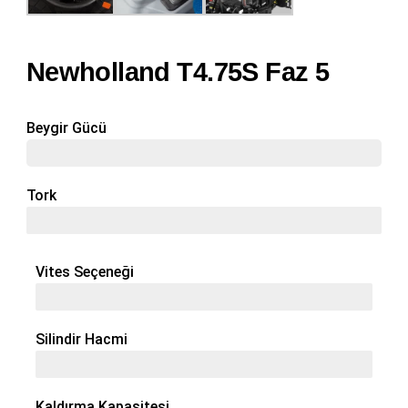
Newholland T4.75S Faz 5
Beygir Gücü
75 Hp
Tork
341 Nm
Vites Seçeneği
12 + 12
Silindir Hacmi
3 / 2,9 L
Kaldırma Kapasitesi