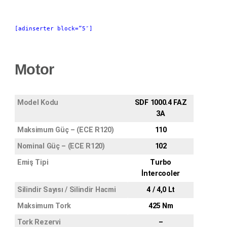
[adinserter block=”5″]
Motor
Model Kodu
SDF 1000.4 FAZ
3A
Maksimum Güç – (ECE R120)
110
Nominal Güç – (ECE R120)
102
Emiş Tipi
Turbo
İntercooler
Silindir Sayısı / Silindir Hacmi
4 / 4,0 Lt
Maksimum Tork
425 Nm
Tork Rezervi
–