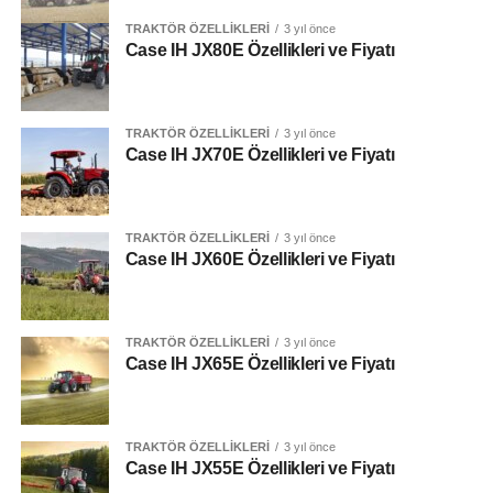
Case IH JX70E FAZ V
TRAKTÖR ÖZELLIKLERI
3 yıl önce
Case IH JX80E Özellikleri ve Fiyatı
AdBlue Deposu
Beygir Gücü
TRAKTÖR ÖZELLIKLERI
3 yıl önce
70 Hp
Case IH JX70E Özellikleri ve Fiyatı
Tork
[adinserter block=”5″]
291 Nm
TRAKTÖR ÖZELLIKLERI
3 yıl önce
Case IH JX60E Özellikleri ve Fiyatı
Vites Seçeneği
Motor
12 + 12
TRAKTÖR ÖZELLIKLERI
3 yıl önce
Silindir Hacmi
Case IH JX65E Özellikleri ve Fiyatı
Model Kodu
–
3 / 2,9 L
Maksimum Güç – (ECE R120)
70 Hp
Kaldırma Kapasitesi
Nominal Güç – (ECE R120)
65 Hp
TRAKTÖR ÖZELLIKLERI
3 yıl önce
Case IH JX55E Özellikleri ve Fiyatı
2700 Kg
Emiş Tipi
Turbo