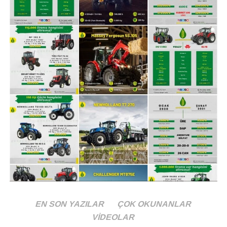
Case IH JX80E FAZ V
EN SON YAZILAR
ÇOK OKUNANLAR
Beygir Gücü
VIDEOLAR