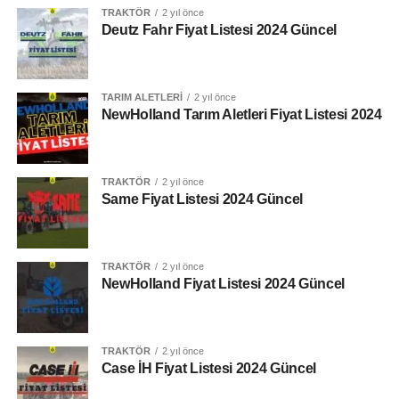
75 Hp
TRAKTÖR
2 yıl önce
Deutz Fahr Fiyat Listesi 2024 Güncel
Tork
341 Nm
TARIM ALETLERI
2 yıl önce
NewHolland Tarım Aletleri Fiyat Listesi 2024
Vites Seçeneği
12 + 12
Silindir Hacmi
TRAKTÖR
2 yıl önce
Same Fiyat Listesi 2024 Güncel
3 / 2,9 L
Kaldırma Kapasitesi
TRAKTÖR
2 yıl önce
2700 Kg
NewHolland Fiyat Listesi 2024 Güncel
Yakıt Deposu
82 Lt
TRAKTÖR
2 yıl önce
Case İH Fiyat Listesi 2024 Güncel
Tork Rezervi