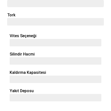
110 Hp
Tork
425 Nm
Vites Seçeneği
40 + 40
Silindir Hacmi
4 / 4,0 L
Kaldırma Kapasitesi
5410 Kg
Yakıt Deposu
152 Lt