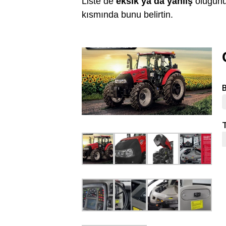
Liste de
eksik ya da yanlış
oluğunu
kısmında bunu belirtin.
B