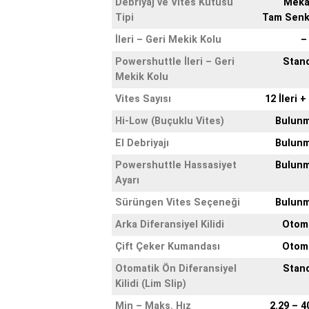
Debriyaj ve Vites Kutusu
Meka
Tipi
Tam Senk
İleri – Geri Mekik Kolu
–
Powershuttle İleri – Geri
Stan
Mekik Kolu
Vites Sayısı
12 İleri +
Hi-Low (Buçuklu Vites)
Bulun
El Debriyajı
Bulun
Powershuttle Hassasiyet
Bulun
Ayarı
Sürüngen Vites Seçeneği
Bulun
Arka Diferansiyel Kilidi
Otom
Çift Çeker Kumandası
Otom
Otomatik Ön Diferansiyel
Stan
Kilidi (Lim Slip)
Min – Maks. Hız
2.29 – 4