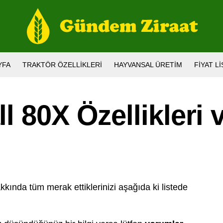
YFA
TRAKTÖR ÖZELLIKLERI
HAYVANSAL ÜRETIM
FIYAT L
l 80X Özellikleri 
kında tüm merak ettiklerinizi aşağıda ki listede