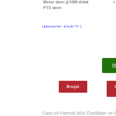
Motor devri @1000 d/dak
–
PTO devri
[adinserter block=”5″]
Broşür
Case IH Farmall 80X
Özellikleri ve 