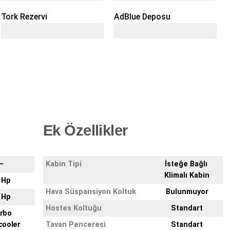
Tork Rezervi
AdBlue Deposu
% 51
Ek Özellikler
–
Kabin Tipi
İsteğe Bağlı
Klimalı Kabin
 Hp
Hava Süspansiyon Koltuk
Bulunmuyor
 Hp
Hostes Koltuğu
Standart
rbo
cooler
Tavan Penceresi
Standart