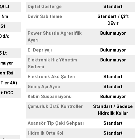
3,9 Lt
Dijital Gösterge
Standart
8 Nm
Devir Sabitleme
Standart / Çift
DEvir
 51
Power Shuttle Agresiflik
Bulunmuyor
0 d/d
Ayarı
El Depriyajı
Bulunmuyor
5 Lt
Elektronik Hız Yönetim
Bulunmuyor
nmuyor
Sistemi
n-Rail
Elektronik Akü Şalteri
Standart
(Tier 4A)
Geniş Açı Ayna
Standart
 + DOC
Kabin Süspansiyonu
Bulunmuyor
Çamurluk Üstü Kontroller
Standart / Sadece
Hidrolik Kollar
Asansör Tip Çeki Sehpası
Standart
Hidrolik Orta Kol
Standart