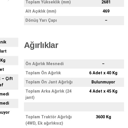
Toplam Yükseklik (mm)
2681
Alt Açıklık (mm)
469
Dönüş Yarı Çapı
–
nik
Ağırlıklar
art
 Kg
Ön Ağırlık Mesnedi
–
et
Toplam Ön Ağırlık
6 Adet x 40 Kg
 – Çift
Toplam Ön Jant Ağırlığı
Bulunmuyor
af
Toplam Arka Ağırlık (24
4 Adet x 45 Kg
lmedi
jant)
lmedi
muyor
Toplam Traktör Ağırlığı
3600 Kg
(4WD, Ek ağırlıksız)