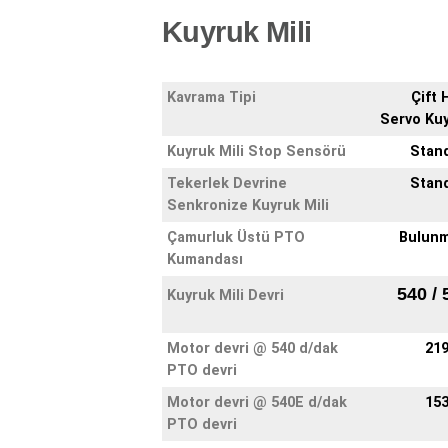
Kuyruk Mili
Kavrama Tipi
Çift H
Servo Kuy
Kuyruk Mili Stop Sensörü
Stan
Tekerlek Devrine
Stan
Senkronize Kuyruk Mili
Çamurluk Üstü PTO
Bulun
Kumandası
540 / 
Kuyruk Mili Devri
Motor devri @ 540 d/dak
21
PTO devri
Motor devri @ 540E d/dak
15
PTO devri