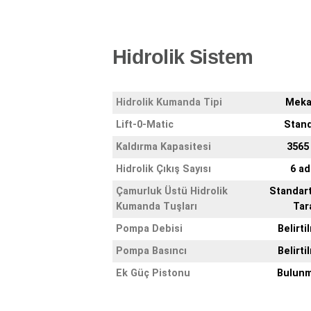
Hidrolik Sistem
Hidrolik Kumanda Tipi
Meka
Lift-0-Matic
Stand
Kaldırma Kapasitesi
3565
Hidrolik Çıkış Sayısı
6 ad
Çamurluk Üstü Hidrolik
Standart
Kumanda Tuşları
Tar
Pompa Debisi
Belirti
Pompa Basıncı
Belirti
Ek Güç Pistonu
Bulun