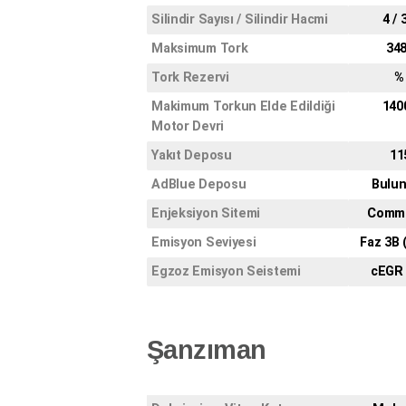
Silindir Sayısı / Silindir Hacmi
4 / 
Maksimum Tork
34
Tork Rezervi
%
Makimum Torkun Elde Edildiği
140
Motor Devri
Yakıt Deposu
11
AdBlue Deposu
Bulu
Enjeksiyon Sitemi
Commo
Emisyon Seviyesi
Faz 3B 
Egzoz Emisyon Seistemi
cEGR
Şanzıman