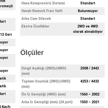
nik
Hava Kompresörü Sistemi
Standart
romeçli
Havalı Remork Fren Valfi
Bulunmuyor
Arka Cam Silecek
Standart
dart
Ekstra Özellikler
2WD ve 4WD
olarak alınabiliyor
 12 Geri
muyor
muyor
Ölçüler
muyor
Dingil Açıklığı (2WD)/(4WD)
2508 / 2442
muyor
(mm)
atik
Toplam Uzunluk (2WD)/(4WD)
4253 / 4432
atik
(mm)
dart
Ön İz Genişliği (4WD) (mm)
1560 – 2002
Arka İz Genişliği (mm) (24 jant)
1503 – 2021
0 Km/h