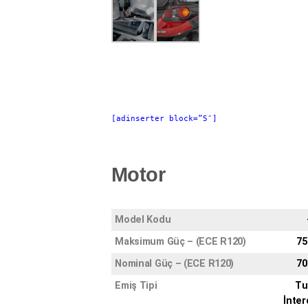
[adinserter block=”5″]
Motor
Model Kodu
Maksimum Güç – (ECE R120)
75
Nominal Güç – (ECE R120)
70
Emiş Tipi
Tu
İnter