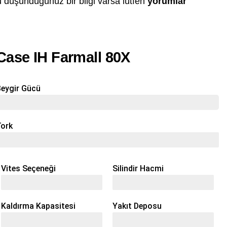
 düşündüğünüz bir bilgi varsa lütfen
yorumlar
Case IH Farmall 80X
eygir Gücü
75 Hp
Tork
348 Nm
Vites Seçeneği
Silindir Hacmi
12+12
4 / 3,9 L
Kaldırma Kapasitesi
Yakıt Deposu
3565 Kg
115 Lt